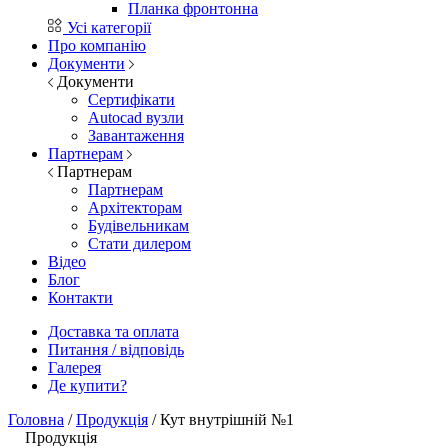
Планка фронтонна
Усі категорії
Про компанію
Документи
Документи
Сертифікати
Autocad вузли
Завантаження
Партнерам
Партнерам
Партнерам
Архітекторам
Будівельникам
Стати дилером
Відео
Блог
Контакти
Доставка та оплата
Питання / відповідь
Галерея
Де купити?
Головна
/
Продукція
/
Кут внутрішній №1
Продукція