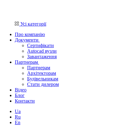
Усі категорії
Про компанію
Документи
Сертифікати
Autocad вузли
Завантаження
Партнерам
Партнерам
Архітекторам
Будівельникам
Стати дилером
Відео
Блог
Контакти
Ua
Ru
En