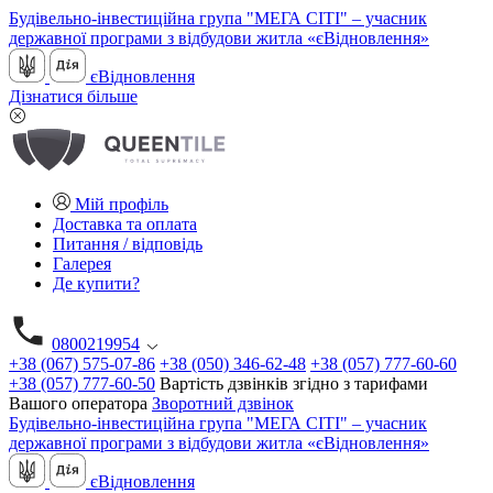
Будівельно-інвестиційна група "МЕГА СІТІ" – учасник
державної програми з відбудови житла «єВідновлення»
єВідновлення
Дізнатися більше
Мій профіль
Доставка та оплата
Питання / відповідь
Галерея
Де купити?
0800219954
+38 (067) 575-07-86
+38 (050) 346-62-48
+38 (057) 777-60-60
+38 (057) 777-60-50
Вартість дзвінків згідно з тарифами
Вашого оператора
Зворотний дзвінок
Будівельно-інвестиційна група "МЕГА СІТІ" – учасник
державної програми з відбудови житла «єВідновлення»
єВідновлення