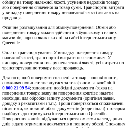
обміну на товар належної якості, усунення недоліків товару
або повернення сплаченої за товар суми. Транспортні витрати
у випадку повернення товару неналежної якості лягають на
продавця.
Фізичне розташування для обміну/повернення: Обмін або
повернення товару можна здійснити в будь-якому з наших
магазинів, адреси яких вказані на сайті інтернет-магазину
Queentile.
Оплата транспортування: У випадку повернення товару
належної якості, транспортні витрати несе споживач. У
випадку повернення товару неналежної якості, усі витрати по
транспортуванню товару несе продавець.
Для того, щоб повернути сплачені за товар грошові кошти,
споживач повинен: звернутися за телефоном гарячої лінії
0 800 21 99 54
; заповнити необхідні документи (заява на
повернення товару, заяву на повернення коштів); надати
необхідні для обробки запиту документи (оригінал заяви,
довідку з реквізитами і т.п.). Гроші повертаються споживачеві
після того, як повний обсяг документів (в оригіналі) з товаром
надійдуть до отримувача інтернет-магазина Queentile.
Повернення коштів відбувається протягом семи календарних
днів з дати отримання документів в повному обсязі. Споживач