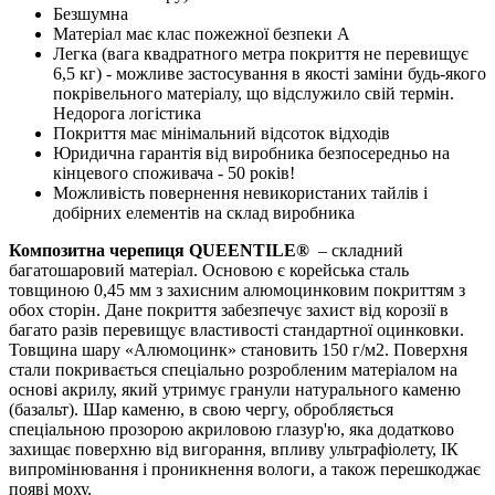
Безшумна
Матеріал має клас пожежної безпеки А
Легка (вага квадратного метра покриття не перевищує
6,5 кг) - можливе застосування в якості заміни будь-якого
покрівельного матеріалу, що відслужило свій термін.
Недорога логістика
Покриття має мінімальний відсоток відходів
Юридична гарантія від виробника безпосередньо на
кінцевого споживача - 50 років!
Можливість повернення невикористаних тайлів і
добірних елементів на склад виробника
Композитна черепиця QUEENTILE®
– складний
багатошаровий матеріал. Основою є корейська сталь
товщиною 0,45 мм з захисним алюмоцинковим покриттям з
обох сторін. Дане покриття забезпечує захист від корозії в
багато разів перевищує властивості стандартної оцинковки.
Товщина шару «Алюмоцинк» становить 150 г/м2. Поверхня
стали покривається спеціально розробленим матеріалом на
основі акрилу, який утримує гранули натурального каменю
(базальт). Шар каменю, в свою чергу, обробляється
спеціальною прозорою акриловою глазур'ю, яка додатково
захищає поверхню від вигорання, впливу ультрафіолету, ІК
випромінювання і проникнення вологи, а також перешкоджає
появі моху.