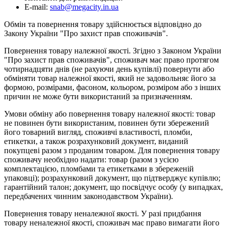
E-mail:
snab@megacity.in.ua
Обмін та повернення товару здійснюється відповідно до
Закону України "Про захист прав споживачів".
Повернення товару належної якості. Згідно з Законом України
"Про захист прав споживачів", споживач має право протягом
чотирнадцяти днів (не рахуючи день купівлі) повернути або
обміняти товар належної якості, який не задовольняє його за
формою, розмірами, фасоном, кольором, розміром або з інших
причин не може бути використаний за призначенням.
Умови обміну або повернення товару належної якості: товар
не повинен бути використаним, повинен бути збережений
його товарний вигляд, споживчі властивості, пломби,
етикетки, а також розрахунковий документ, виданий
покупцеві разом з проданим товаром. Для повернення товару
споживачу необхідно надати: товар (разом з усією
комплектацією, пломбами та етикетками в збереженій
упаковці); розрахунковий документ, що підтверджує купівлю;
гарантійний талон; документ, що посвідчує особу (у випадках,
передбачених чинним законодавством України).
Повернення товару неналежної якості. У разі придбання
товару неналежної якості, споживач має право вимагати його