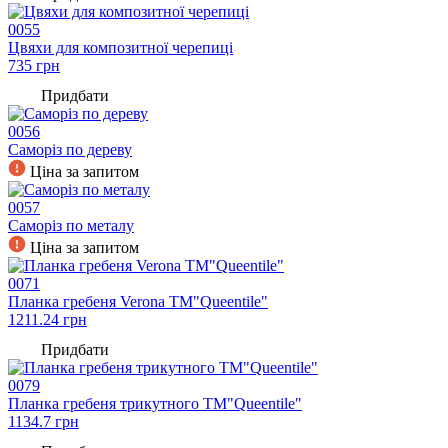
0055
Цвяхи для композитної черепиці
735
грн
Придбати
0056
Саморіз по дереву
Ціна за запитом
0057
Саморіз по металу
Ціна за запитом
0071
Планка гребеня Verona TM"Queentile"
1211.24
грн
Придбати
0079
Планка гребеня трикутного TM"Queentile"
1134.7
грн