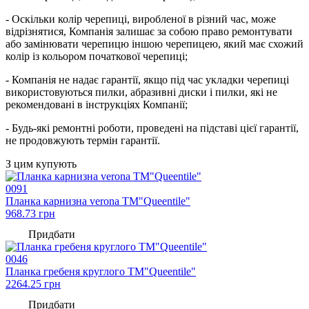
- Оскільки колір черепиці, виробленої в різний час, може
відрізнятися, Компанія залишає за собою право ремонтувати
або замінювати черепицю іншою черепицею, який має схожий
колір із кольором початкової черепиці;
- Компанія не надає гарантії, якщо під час укладки черепиці
використовуються пилки, абразивні диски і пилки, які не
рекомендовані в інструкціях Компанії;
- Будь-які ремонтні роботи, проведені на підставі цієї гарантії,
не продовжують термін гарантії.
З цим купують
0091
Планка карнизна verona TM"Queentile"
968.73
грн
Придбати
0046
Планка гребеня круглого TM"Queentile"
2264.25
грн
Придбати