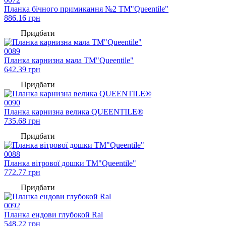
Планка бічного примикання №2 TM"Queentile"
886.16
грн
Придбати
0089
Планка карнизна мала TM"Queentile"
642.39
грн
Придбати
0090
Планка карнизна велика QUEENTILE®
735.68
грн
Придбати
0088
Планка вітрової дошки TM"Queentile"
772.77
грн
Придбати
0092
Планка ендови глубокой Ral
548.22
грн