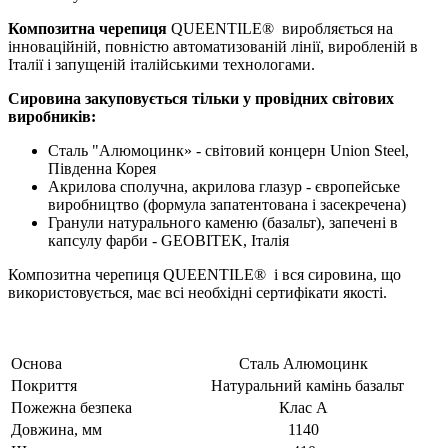
Композитна черепиця
QUEENTILE® виробляється на
інноваційній, повністю автоматизованій лінії, виробленій в
Італії і запущеній італійськими технологами.
Сировина закуповується тільки у провідних світових
виробників:
Сталь "Алюмоцинк» - світовий концерн Union Steel,
Південна Корея
Акрилова сполучна, акрилова глазур - європейське
виробництво (формула запатентована і засекречена)
Гранули натурального каменю (базальт), запечені в
капсулу фарби - GEOBITEK, Італія
Композитна черепиця QUEENTILE® і вся сировина, що
використовується, має всі необхідні сертифікати якості.
Основа
Сталь Алюмоцинк
Покриття
Натуральний камінь базальт
Пожежна безпека
Клас А
Довжина, мм
1140