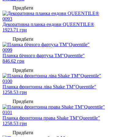
Придбати
0093
Декоративна планка ендови QUEENTILE®
1923.71
грн
Придбати
0099
Планка бічного фартуха TM"Queentile"
846.62
грн
Придбати
0100
Планка фронтонна ліва Shake TM"Queentile"
1258.53
грн
Придбати
0101
Планка фронтонна права Shake TM"Queentile"
1258.53
грн
Придбати