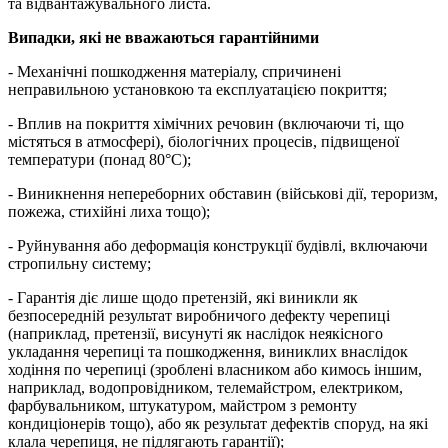
та відвантажувального листа.
Випадки, які не вважаються гарантійними
- Механічні пошкодження матеріалу, спричинені
неправильною установкою та експлуатацією покриття;
- Вплив на покриття хімічних речовин (включаючи ті, що
містяться в атмосфері), біологічних процесів, підвищеної
температури (понад 80°С);
- Виникнення непереборних обставин (військові дії, тероризм,
пожежа, стихійні лиха тощо);
- Руйнування або деформація конструкції будівлі, включаючи
стропильну систему;
- Гарантія діє лише щодо претензій, які виникли як
безпосередній результат виробничого дефекту черепиці
(наприклад, претензії, висунуті як наслідок неякісного
укладання черепиці та пошкодження, виниклих внаслідок
ходіння по черепиці (зроблені власником або кимось іншим,
наприклад, водопровідником, телемайстром, електриком,
фарбувальником, штукатуром, майстром з ремонту
кондиціонерів тощо), або як результат дефектів споруд, на які
клала черепиця, не підлягають гарантії);