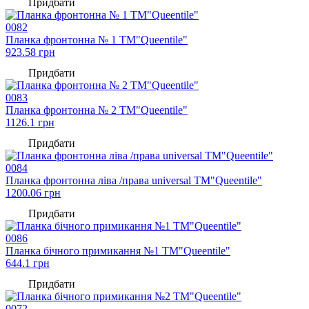
Придбати
0082
Планка фронтонна № 1 TM"Queentile"
923.58
грн
Придбати
0083
Планка фронтонна № 2 TM"Queentile"
1126.1
грн
Придбати
0084
Планка фронтонна ліва /права universal TM"Queentile"
1200.06
грн
Придбати
0086
Планка бічного примикання №1 TM"Queentile"
644.1
грн
Придбати
0072