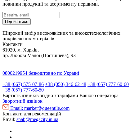
новинки продукції та асортименту першими.
Підписатися
Широкий вибір високоякісних та високотехнологічних
покрівельних матеріалів
Контакти
61020, м. Харків,
пр. Любові Малої (Постишева), 93
0800219954
безкоштовно по Україні
+38 (067) 575-07-86
+38 (050) 346-62-48
+38 (057) 777-60-60
+38 (057) 777-60-50
Вартість дзвінків згідно з тарифами Вашого оператора
Зворотний дзвінок
Email:
market@queentile.com
Контакти для рекомендацій
Email:
snab@megacity.in.ua