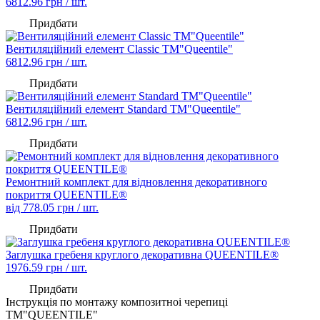
6812.96
грн / шт.
Придбати
Вентиляційний елемент Classic TM"Queentile"
6812.96
грн / шт.
Придбати
Вентиляційний елемент Standard TM"Queentile"
6812.96
грн / шт.
Придбати
Ремонтний комплект для відновлення декоративного
покриття QUEENTILE®
від
778.05
грн / шт.
Придбати
Заглушка гребеня круглого декоративна QUEENTILE®
1976.59
грн / шт.
Придбати
Iнструкція по монтажу композитноі черепиці
ТМ"QUEENTILE"