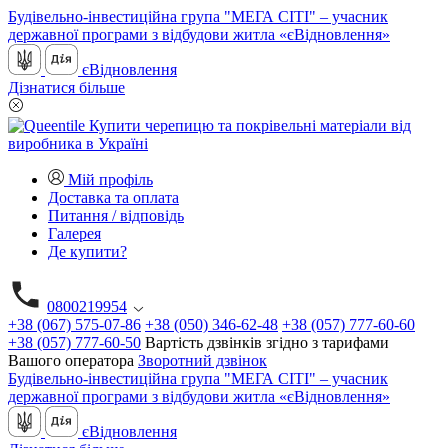
Будівельно-інвестиційна група "МЕГА СІТІ" – учасник
державної програми з відбудови житла «єВідновлення»
єВідновлення
Дізнатися більше
Мій профіль
Доставка та оплата
Питання / відповідь
Галерея
Де купити?
0800219954
+38 (067) 575-07-86
+38 (050) 346-62-48
+38 (057) 777-60-60
+38 (057) 777-60-50
Вартість дзвінків згідно з тарифами
Вашого оператора
Зворотний дзвінок
Будівельно-інвестиційна група "МЕГА СІТІ" – учасник
державної програми з відбудови житла «єВідновлення»
єВідновлення