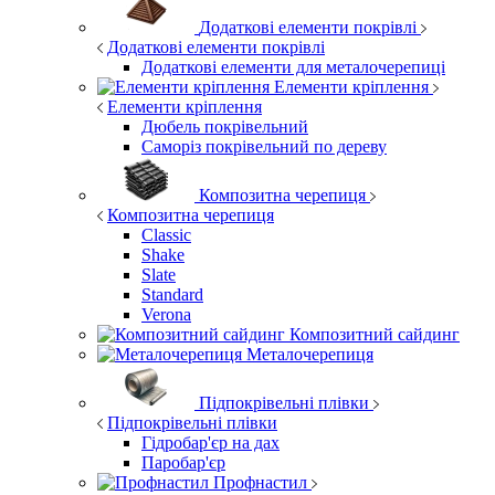
Додаткові елементи покрівлі
Додаткові елементи покрівлі
Додаткові елементи для металочерепиці
Елементи кріплення
Елементи кріплення
Дюбель покрівельний
Саморіз покрівельний по дереву
Композитна черепиця
Композитна черепиця
Classic
Shake
Slate
Standard
Verona
Композитний сайдинг
Металочерепиця
Підпокрівельні плівки
Підпокрівельні плівки
Гідробар'єр на дах
Паробар'єр
Профнастил