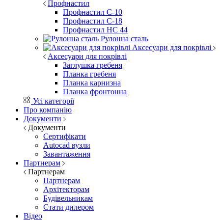
Профнастил
Профнастил С-10
Профнастил С-18
Профнастил НС 44
Рулонна сталь
Аксесуари для покрівлі
Аксесуари для покрівлі
Заглушка гребеня
Планка гребеня
Планка карнизна
Планка фронтонна
Усі категорії
Про компанію
Документи
Документи
Сертифікати
Autocad вузли
Завантаження
Партнерам
Партнерам
Партнерам
Архітекторам
Будівельникам
Стати дилером
Відео