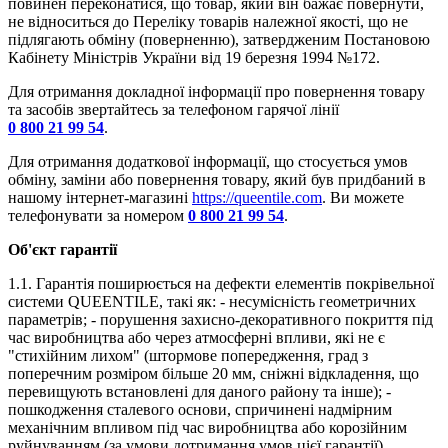
повинен переконатися, що товар, який він бажає повернути,
не відноситься до Переліку товарів належної якості, що не
підлягають обміну (поверненню), затвердженим Постановою
Кабінету Міністрів України від 19 березня 1994 №172.
Для отримання докладної інформації про повернення товару
та засобів звертайтесь за телефоном гарячої лінії
0 800 21 99 54
.
Для отримання додаткової інформації, що стосується умов
обміну, заміни або повернення товару, який був придбаний в
нашому інтернет-магазині
https://queentile.com
. Ви можете
телефонувати за номером
0 800 21 99 54
.
Об'єкт гарантії
1.1. Гарантія поширюється на дефекти елементів покрівельної
системи QUEENTILE, такі як: - несумісність геометричних
параметрів; - порушення захисно-декоративного покриття під
час виробництва або через атмосферні впливи, які не є
"стихійним лихом" (штормове попередження, град з
поперечним розміром більше 20 мм, сніжні відкладення, що
перевищують встановлені для даного району та інше); -
пошкодження сталевого основи, спричинені надмірним
механічним впливом під час виробництва або корозійним
руйнуванням (за умови дотримання умов цієї гарантії).