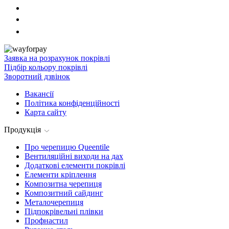
Заявка на розрахунок покрівлі
Підбір кольору покрівлі
Зворотний дзвінок
Вакансії
Політика конфіденційності
Карта сайту
Продукція
Про черепицю Queentile
Вентиляційні виходи на дах
Додаткові елементи покрівлі
Елементи кріплення
Композитна черепиця
Композитний сайдинг
Металочерепиця
Підпокрівельні плівки
Профнастил