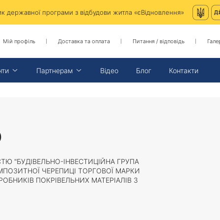
ник державної програми з відбудови житла «єВідновлення»
Мій профіль
Доставка та оплата
Питання / відповідь
Гале
нти
Партнерам
Відео
Блог
Контакти
ю
ТЮ "БУДІВЕЛЬНО-ІНВЕСТИЦІЙНА ГРУПА
КОМПОЗИТНОЇ ЧЕРЕПИЦІ ТОРГОВОЇ МАРКИ
РОБНИКІВ ПОКРІВЕЛЬНИХ МАТЕРІАЛІВ З