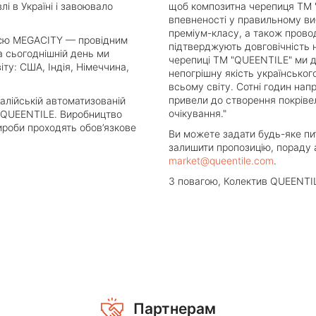
лі в Україні і завоювало
щоб композитна черепиця ТМ 
впевненості у правильному ви
преміум-класу, а також прово
ією MEGACITY — провідним
підтверджують довговічність н
На сьогоднішній день ми
черепиці ТМ "QUEENTILE" ми д
ту: США, Індія, Німеччина,
непогрішну якість українськог
всьому світу. Сотні годин нап
привели до створення покрівел
алійській автоматизованій
очікування."
я QUEENTILE. Виробництво
ироби проходять обов’язкове
Ви можете задати будь-яке пит
залишити пропозицію, пораду 
market@queentile.com
.
З повагою, Колектив QUEENTI
Партнерам