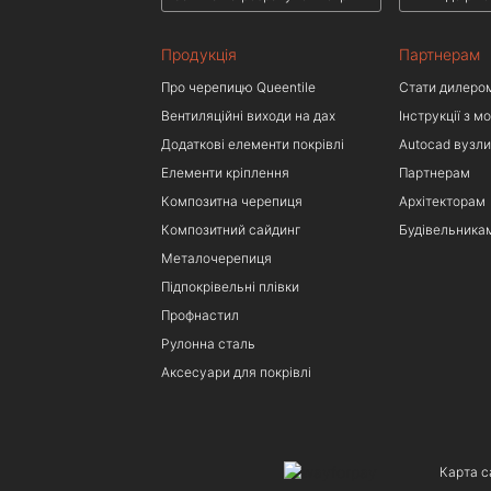
Продукція
Партнерам
Про черепицю Queentile
Стати дилеро
Вентиляційні виходи на дах
Інструкції з м
Додаткові елементи покрівлі
Autocad вузли
Елементи кріплення
Партнерам
Композитна черепиця
Архітекторам
Композитний сайдинг
Будівельника
Металочерепиця
Підпокрівельні плівки
Профнастил
Рулонна сталь
Аксесуари для покрівлі
Карта с