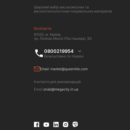
Широкий вибір високоякісних та
високотехнологічних покрівельних матеріалів
Контакти
61020, м. Харків,
пр. Любові Малої (Постишева), 93
0800219954
безкоштовно по Україні
Email:
market@queentile.com
Контакти для рекомендацій
Email:
snab@megacity.in.ua