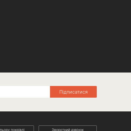
Підписатися
ольору покрівлі
Зворотний дзвінок