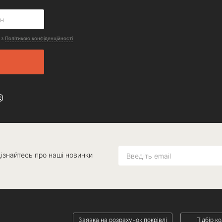
 з
Політикою конфіденційності
дізнайтесь про наші новинки
Заявка на розрахунок покрівлі
Підбір к