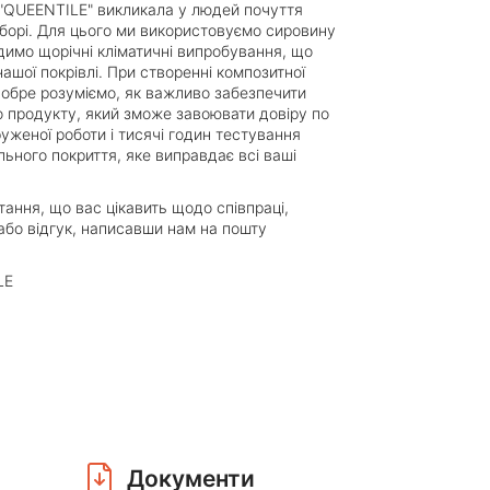
"QUEENTILE" викликала у людей почуття
борі. Для цього ми використовуємо сировину
димо щорічні кліматичні випробування, що
ашої покрівлі. При створенні композитної
обре розуміємо, як важливо забезпечити
о продукту, який зможе завоювати довіру по
руженої роботи і тисячі годин тестування
ьного покриття, яке виправдає всі ваші
ання, що вас цікавить щодо співпраці,
або відгук, написавши нам на пошту
LE
Документи