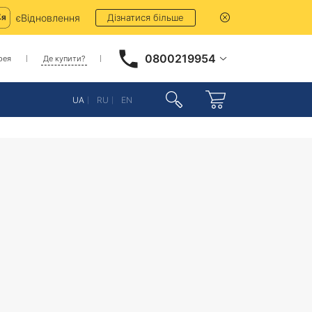
єВідновлення
Дізнатися більше
0800219954
рея
Де купити?
UA
RU
EN