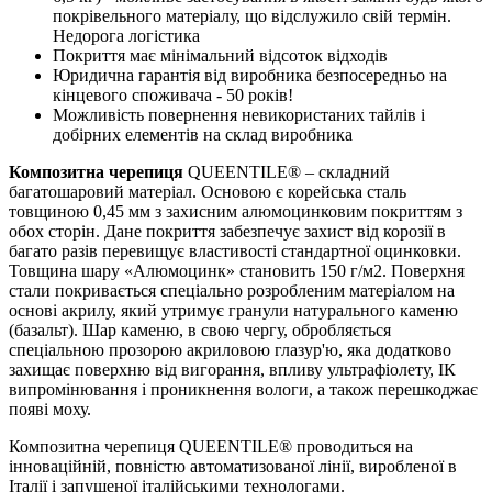
покрівельного матеріалу, що відслужило свій термін.
Недорога логістика
Покриття має мінімальний відсоток відходів
Юридична гарантія від виробника безпосередньо на
кінцевого споживача - 50 років!
Можливість повернення невикористаних тайлів і
добірних елементів на склад виробника
Композитна черепиця
QUEENTILE® – складний
багатошаровий матеріал. Основою є корейська сталь
товщиною 0,45 мм з захисним алюмоцинковим покриттям з
обох сторін. Дане покриття забезпечує захист від корозії в
багато разів перевищує властивості стандартної оцинковки.
Товщина шару «Алюмоцинк» становить 150 г/м2. Поверхня
стали покривається спеціально розробленим матеріалом на
основі акрилу, який утримує гранули натурального каменю
(базальт). Шар каменю, в свою чергу, обробляється
спеціальною прозорою акриловою глазур'ю, яка додатково
захищає поверхню від вигорання, впливу ультрафіолету, ІК
випромінювання і проникнення вологи, а також перешкоджає
появі моху.
Композитна черепиця QUEENTILE® проводиться на
інноваційній, повністю автоматизованої лінії, виробленої в
Італії і запущеної італійськими технологами.