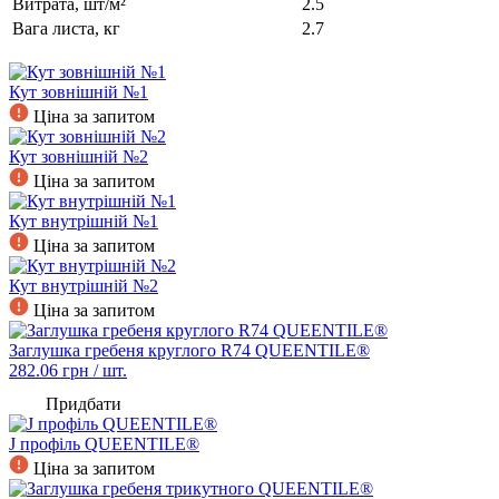
Витрата, шт/м²
2.5
Вага листа, кг
2.7
Кут зовнішній №1
Ціна за запитом
Кут зовнішній №2
Ціна за запитом
Кут внутрішній №1
Ціна за запитом
Кут внутрішній №2
Ціна за запитом
Заглушка гребеня круглого R74 QUEENTILE®
282.06
грн / шт.
Придбати
J профіль QUEENTILE®
Ціна за запитом