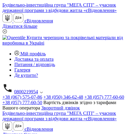
Будівельно-інвестиційна група "МЕГА СІТІ" – учасник
державної програми з відбудови житла «єВідновлення»
єВідновлення
Дізнатися більше
Мій профіль
Доставка та оплата
Питання / відповідь
Галерея
Де купити?
0800219954
+38 (067) 575-07-86
+38 (050) 346-62-48
+38 (057) 777-60-60
+38 (057) 777-60-50
Вартість дзвінків згідно з тарифами
Вашого оператора
Зворотний дзвінок
Будівельно-інвестиційна група "МЕГА СІТІ" – учасник
державної програми з відбудови житла «єВідновлення»
єВідновлення