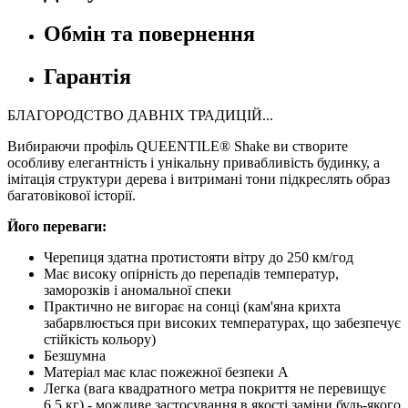
Обмін та повернення
Гарантія
БЛАГОРОДСТВО ДАВНІХ ТРАДИЦІЙ...
Вибираючи профіль QUEENTILE® Shake ви створите
особливу елегантність і унікальну привабливість будинку, а
імітація структури дерева і витримані тони підкреслять образ
багатовікової історії.
Його переваги:
Черепиця здатна протистояти вітру до 250 км/год
Має високу опірність до перепадів температур,
заморозків і аномальної спеки
Практично не вигорає на сонці (кам'яна крихта
забарвлюється при високих температурах, що забезпечує
стійкість кольору)
Безшумна
Матеріал має клас пожежної безпеки А
Легка (вага квадратного метра покриття не перевищує
6,5 кг) - можливе застосування в якості заміни будь-якого