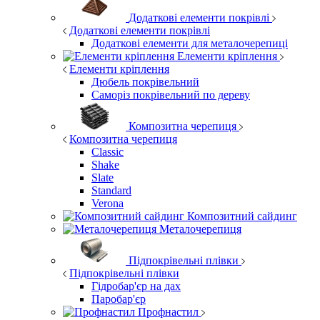
Додаткові елементи покрівлі
Додаткові елементи покрівлі
Додаткові елементи для металочерепиці
Елементи кріплення
Елементи кріплення
Дюбель покрівельний
Саморіз покрівельний по дереву
Композитна черепиця
Композитна черепиця
Classic
Shake
Slate
Standard
Verona
Композитний сайдинг
Металочерепиця
Підпокрівельні плівки
Підпокрівельні плівки
Гідробар'єр на дах
Паробар'єр
Профнастил