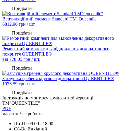
Придбати
Вентиляційний елемент Standard TM"Queentile"
6812.96
грн / шт.
Придбати
Ремонтний комплект для відновлення декоративного
покриття QUEENTILE®
від
778.05
грн / шт.
Придбати
Заглушка гребеня круглого декоративна QUEENTILE®
1976.59
грн / шт.
Придбати
Iнструкція по монтажу композитноі черепиці
ТМ"QUEENTILE"
PDF
магазин
Час роботи
Пн-Пт
09:00 - 18:00
Сб-Вс
Вихідний