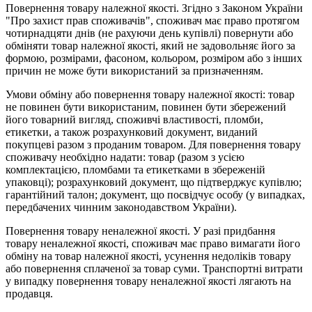
Повернення товару належної якості. Згідно з Законом України
"Про захист прав споживачів", споживач має право протягом
чотирнадцяти днів (не рахуючи день купівлі) повернути або
обміняти товар належної якості, який не задовольняє його за
формою, розмірами, фасоном, кольором, розміром або з інших
причин не може бути використаний за призначенням.
Умови обміну або повернення товару належної якості: товар
не повинен бути використаним, повинен бути збережений
його товарний вигляд, споживчі властивості, пломби,
етикетки, а також розрахунковий документ, виданий
покупцеві разом з проданим товаром. Для повернення товару
споживачу необхідно надати: товар (разом з усією
комплектацією, пломбами та етикетками в збереженій
упаковці); розрахунковий документ, що підтверджує купівлю;
гарантійний талон; документ, що посвідчує особу (у випадках,
передбачених чинним законодавством України).
Повернення товару неналежної якості. У разі придбання
товару неналежної якості, споживач має право вимагати його
обміну на товар належної якості, усунення недоліків товару
або повернення сплаченої за товар суми. Транспортні витрати
у випадку повернення товару неналежної якості лягають на
продавця.