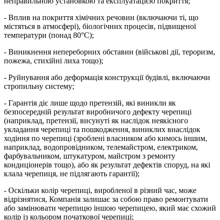
неправильною установкою та експлуатацією покриття;
- Вплив на покриття хімічних речовин (включаючи ті, що
містяться в атмосфері), біологічних процесів, підвищеної
температури (понад 80°С);
- Виникнення непереборних обставин (військові дії, тероризм,
пожежа, стихійні лиха тощо);
- Руйнування або деформація конструкції будівлі, включаючи
стропильну систему;
- Гарантія діє лише щодо претензій, які виникли як
безпосередній результат виробничого дефекту черепиці
(наприклад, претензії, висунуті як наслідок неякісного
укладання черепиці та пошкодження, виниклих внаслідок
ходіння по черепиці (зроблені власником або кимось іншим,
наприклад, водопровідником, телемайстром, електриком,
фарбувальником, штукатуром, майстром з ремонту
кондиціонерів тощо), або як результат дефектів споруд, на які
клала черепиця, не підлягають гарантії);
- Оскільки колір черепиці, виробленої в різний час, може
відрізнятися, Компанія залишає за собою право ремонтувати
або замінювати черепицю іншою черепицею, який має схожий
колір із кольором початкової черепиці;