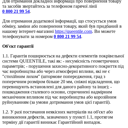
Для отримання докладної інформації про повернення товару
та засобів звертайтесь за телефоном гарячої лінії
0 800 21 99 54
.
Для отримання додаткової інформації, що стосується умов
обміну, заміни або повернення товару, який був придбаний в
нашому інтернет-магазині
https://queentile.com
. Ви можете
телефонувати за номером
0 800 21 99 54
.
Об'єкт гарантії
1.1. Гарантія поширюється на дефекти елементів покрівельної
системи QUEENTILE, такі як: - несумісність геометричних
параметрів; - порушення захисно-декоративного покриття під
час виробництва або через атмосферні впливи, які не є
"стихійним лихом" (штормове попередження, град з
поперечним розміром більше 20 мм, сніжні відкладення, що
перевищують встановлені для даного району та інше); -
пошкодження сталевого основи, спричинені надмірним
механічним впливом під час виробництва або корозійним
руйнуванням (за умови дотримання умов цієї гарантії).
1.2. У разі постачання неякісних матеріалів на об'єкт або
виникнення дефектів, зазначених у пункті 1.1, протягом
терміну дії гарантії виникає Гарантійний випадок.