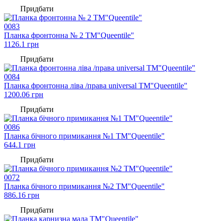
Придбати
0083
Планка фронтонна № 2 TM"Queentile"
1126.1
грн
Придбати
0084
Планка фронтонна ліва /права universal TM"Queentile"
1200.06
грн
Придбати
0086
Планка бічного примикання №1 TM"Queentile"
644.1
грн
Придбати
0072
Планка бічного примикання №2 TM"Queentile"
886.16
грн
Придбати