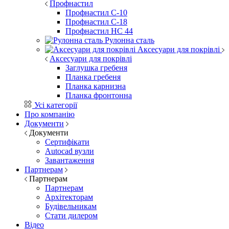
Профнастил
Профнастил С-10
Профнастил С-18
Профнастил НС 44
Рулонна сталь
Аксесуари для покрівлі
Аксесуари для покрівлі
Заглушка гребеня
Планка гребеня
Планка карнизна
Планка фронтонна
Усі категорії
Про компанію
Документи
Документи
Сертифікати
Autocad вузли
Завантаження
Партнерам
Партнерам
Партнерам
Архітекторам
Будівельникам
Стати дилером
Відео