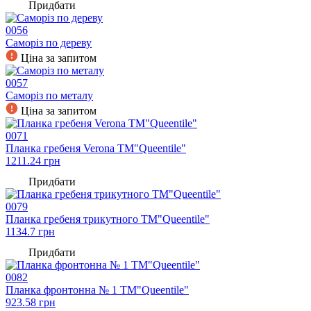
Придбати
0056
Саморіз по дереву
Ціна за запитом
0057
Саморіз по металу
Ціна за запитом
0071
Планка гребеня Verona TM"Queentile"
1211.24
грн
Придбати
0079
Планка гребеня трикутного TM"Queentile"
1134.7
грн
Придбати
0082
Планка фронтонна № 1 TM"Queentile"
923.58
грн