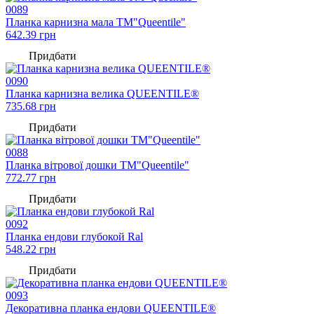
0089
Планка карнизна мала TM"Queentile"
642.39
грн
Придбати
0090
Планка карнизна велика QUEENTILE®
735.68
грн
Придбати
0088
Планка вітрової дошки TM"Queentile"
772.77
грн
Придбати
0092
Планка ендови глубокой Ral
548.22
грн
Придбати
0093
Декоративна планка ендови QUEENTILE®