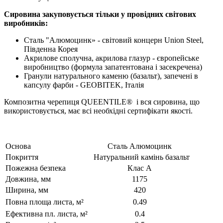
Сировина закуповується тільки у провідних світових
виробників:
Сталь "Алюмоцинк» - світовий концерн Union Steel,
Південна Корея
Акрилове сполучна, акрилова глазур - європейське
виробництво (формула запатентована і засекречена)
Гранули натурального каменю (базальт), запечені в
капсулу фарби - GEOBITEK, Італія
Композитна черепиця QUEENTILE® і вся сировина, що
використовується, має всі необхідні сертифікати якості.
Основа
Сталь Алюмоцинк
Покриття
Натуральний камінь базальт
Пожежна безпека
Клас А
Довжина, мм
1175
Ширина, мм
420
Повна площа листа, м²
0.49
Ефективна пл. листа, м²
0.4