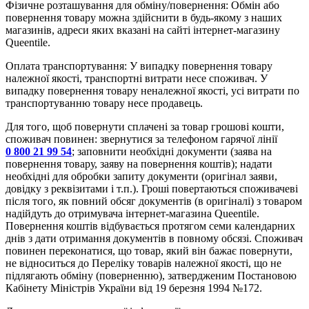
Фізичне розташування для обміну/повернення: Обмін або
повернення товару можна здійснити в будь-якому з наших
магазинів, адреси яких вказані на сайті інтернет-магазину
Queentile.
Оплата транспортування: У випадку повернення товару
належної якості, транспортні витрати несе споживач. У
випадку повернення товару неналежної якості, усі витрати по
транспортуванню товару несе продавець.
Для того, щоб повернути сплачені за товар грошові кошти,
споживач повинен: звернутися за телефоном гарячої лінії
0 800 21 99 54
; заповнити необхідні документи (заява на
повернення товару, заяву на повернення коштів); надати
необхідні для обробки запиту документи (оригінал заяви,
довідку з реквізитами і т.п.). Гроші повертаються споживачеві
після того, як повний обсяг документів (в оригіналі) з товаром
надійдуть до отримувача інтернет-магазина Queentile.
Повернення коштів відбувається протягом семи календарних
днів з дати отримання документів в повному обсязі. Споживач
повинен переконатися, що товар, який він бажає повернути,
не відноситься до Переліку товарів належної якості, що не
підлягають обміну (поверненню), затвердженим Постановою
Кабінету Міністрів України від 19 березня 1994 №172.