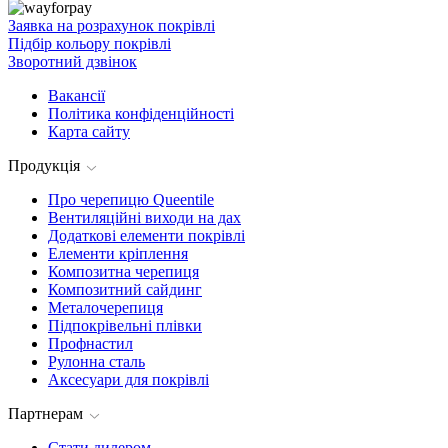
Заявка на розрахунок покрівлі
Підбір кольору покрівлі
Зворотний дзвінок
Вакансії
Політика конфіденційності
Карта сайту
Продукція
Про черепицю Queentile
Вентиляційні виходи на дах
Додаткові елементи покрівлі
Елементи кріплення
Композитна черепиця
Композитний сайдинг
Металочерепиця
Підпокрівельні плівки
Профнастил
Рулонна сталь
Аксесуари для покрівлі
Партнерам
Стати дилером