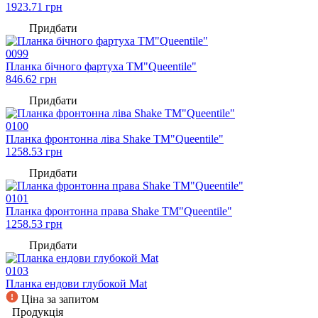
1923.71
грн
Придбати
0099
Планка бічного фартуха TM"Queentile"
846.62
грн
Придбати
0100
Планка фронтонна ліва Shake TM"Queentile"
1258.53
грн
Придбати
0101
Планка фронтонна права Shake TM"Queentile"
1258.53
грн
Придбати
0103
Планка ендови глубокой Mat
Ціна за запитом
Продукція