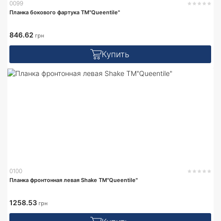
0099
Планка бокового фартука TM"Queentile"
846.62
грн
Купить
0100
Планка фронтонная левая Shake TM"Queentile"
1258.53
грн