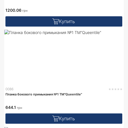
1200.06
грн
Купить
0086
Планка бокового примыкания №1 TM"Queentile"
644.1
грн
Купить