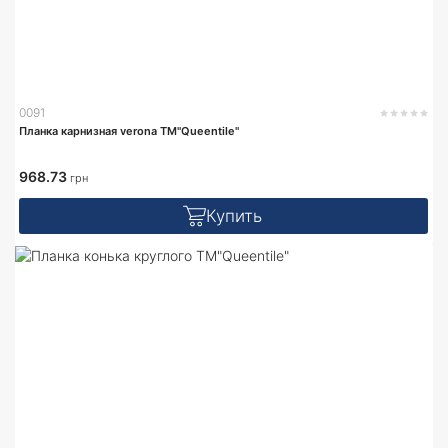
0091
Планка карнизная verona TM"Queentile"
968.73
грн
Купить