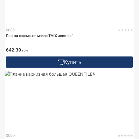
0089
Планка карнизная малая TM"Queentile"
642.39
грн
Купить
0090