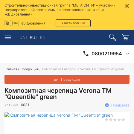
Строительно-инвестиционная группа "МЕГА СИТИ" – участник
государственной программы по восстановлению жилья
«єВідновлення»
єВідновлення
Узнать больше
UA
RU
EN
0800219954
Главная
/
Продукция
/
Композитная черепица Verona ТМ "Queentile" green
Продукция
Композитная черепица Verona ТМ
"Queentile" green
0031
Артикул
Предзаказ