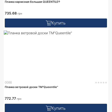
Планка карнизная большая QUEENTILE®
735.68
грн
Купить
0088
Планка ветровой доски TM"Queentile"
772.77
грн
Купить