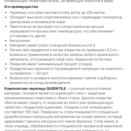
оптимальную геометрию волны, не имеющую аналогов в мире.
Его преимущества:
Черепица способна противостоять ветру до 250 км/час
Обладает высокой сопротивляемостью к перепадам температур,
заморозкам и аномальной жаре
Практически не выгорает на солнце (каменная крошка
окрашивается при высоких температурах, что обеспечивает
устойчивость цвета).
Бесшумная.
Материал имеет класс пожарной безопасности А.
Легкая (вес квадратного метра покрытия не превышает 6,5 кг) –
возможно применение в качестве замены любого кровельного
материала, отслужившего свой срок. Недорогая логистика.
Покрытие имеет минимальный процент отходов.
Юридическая гарантия от производителя напрямую на конечного
потребителя — 50 лет!
Возможность возврата неиспользованных тайлов и доборных
элементов на склад производителя.
Композитная черепица QUEENTILE
– сложный многослойный
материал. Основой является корейская сталь с защитным
алюмоцинковым покрытием с обоих сторон. Данное покрытие
обеспечивает защиту от коррозии во много раз превышающую
свойства стандартной оцинковки. Толщина слоя «Алюмоцинк»
составляет 150 г/м2. Поверхность стали покрывается специально
разработанным связующим материалом на основе акрила, который
удерживает гранулы натурального камня (базальт). Слой камня, в
свою очередь, обрабатывается специальной прозрачной акриловой
глазурью, которая дополнительно защищает поверхность от