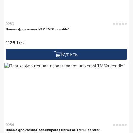
0083
Планка фронтонная № 2 TM"Queentile"
1126.1
грн
Купить
0084
Планка фронтонная левая/правая universal TM"Queentile"