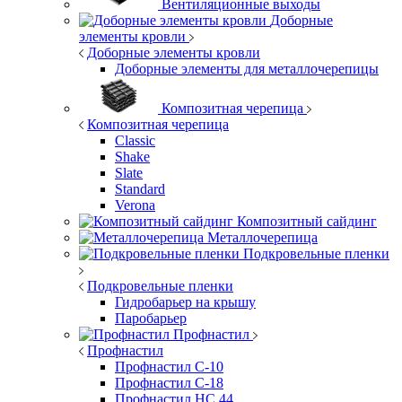
Вентиляционные выходы
Доборные
элементы кровли
Доборные элементы кровли
Доборные элементы для металлочерепицы
Композитная черепица
Композитная черепица
Classic
Shake
Slate
Standard
Verona
Композитный сайдинг
Металлочерепица
Подкровельные пленки
Подкровельные пленки
Гидробарьер на крышу
Паробарьер
Профнастил
Профнастил
Профнастил С-10
Профнастил С-18
Профнастил НС 44