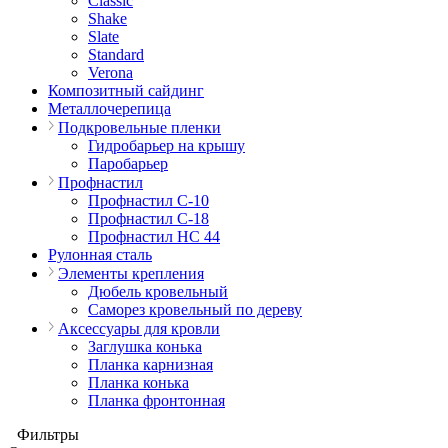
Classic
Shake
Slate
Standard
Verona
Композитный сайдинг
Металлочерепица
Подкровельные пленки
Гидробарьер на крышу
Паробарьер
Профнастил
Профнастил С-10
Профнастил С-18
Профнастил НС 44
Рулонная сталь
Элементы крепления
Дюбель кровельный
Саморез кровельный по дереву
Аксессуары для кровли
Заглушка конька
Планка карнизная
Планка конька
Планка фронтонная
Фильтры