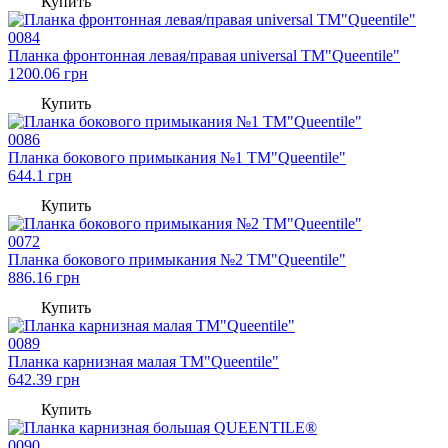
Купить
0084
Планка фронтонная левая/правая universal TM"Queentile"
1200.06
грн
Купить
0086
Планка бокового примыкания №1 TM"Queentile"
644.1
грн
Купить
0072
Планка бокового примыкания №2 TM"Queentile"
886.16
грн
Купить
0089
Планка карнизная малая TM"Queentile"
642.39
грн
Купить
0090