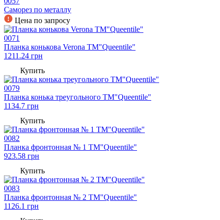
0057
Саморез по металлу
Цена по запросу
0071
Планка конькова Verona TM"Queentile"
1211.24
грн
Купить
0079
Планка конька треугольного TM"Queentile"
1134.7
грн
Купить
0082
Планка фронтонная № 1 TM"Queentile"
923.58
грн
Купить
0083
Планка фронтонная № 2 TM"Queentile"
1126.1
грн