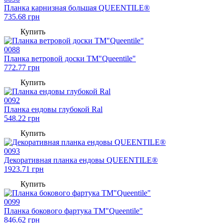
Планка карнизная большая QUEENTILE®
735.68
грн
Купить
0088
Планка ветровой доски TM"Queentile"
772.77
грн
Купить
0092
Планка ендовы глубокой Ral
548.22
грн
Купить
0093
Декоративная планка ендовы QUEENTILE®
1923.71
грн
Купить
0099
Планка бокового фартука TM"Queentile"
846.62
грн