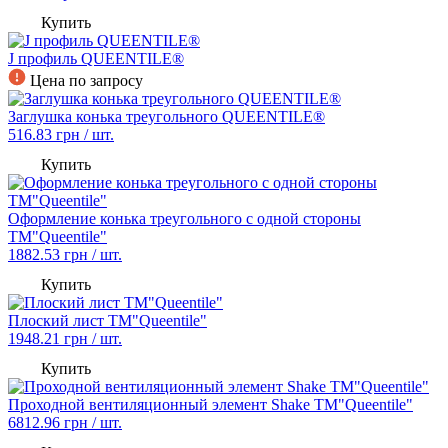
Купить
J профиль QUEENTILE®
Цена по запросу
Заглушка конька треугольного QUEENTILE®
516.83
грн / шт.
Купить
Оформление конька треугольного с одной стороны
TM"Queentile"
1882.53
грн / шт.
Купить
Плоский лист TM"Queentile"
1948.21
грн / шт.
Купить
Проходной вентиляционный элемент Shake TM"Queentile"
6812.96
грн / шт.