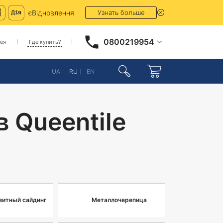
єВідновлення
Узнать больше
0800219954
ея
Где купить?
UA
RU
EN
 Queentile
зитный сайдинг
Металлочерепица