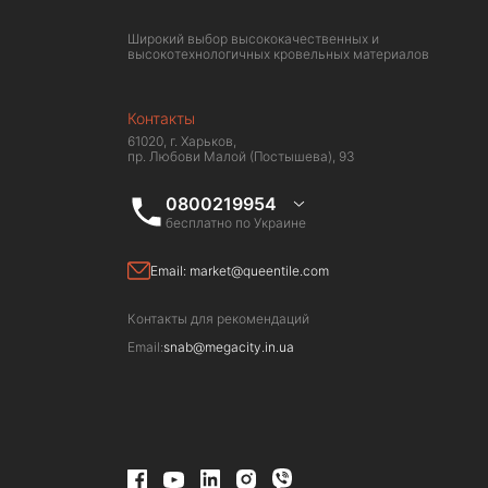
Широкий выбор высококачественных и
высокотехнологичных кровельных материалов
Контакты
61020, г. Харьков,
пр. Любови Малой (Постышева), 93
0800219954
бесплатно по Украине
Email:
market@queentile.com
Контакты для рекомендаций
Email:
snab@megacity.in.ua