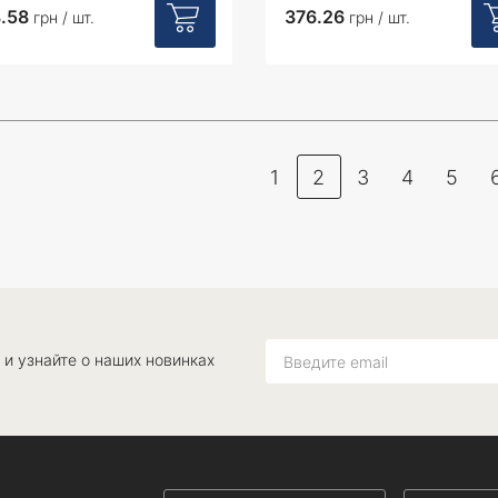
.58
376.26
грн / шт.
грн / шт.
1
2
3
4
5
 и узнайте о наших новинках