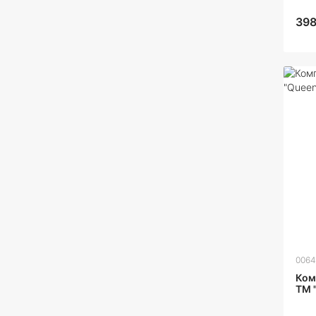
398
0064
Ком
ТМ 