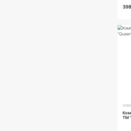
398
0068
Ком
ТМ "