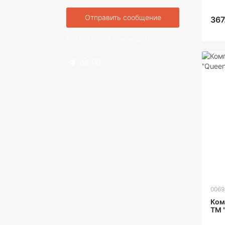
Отправить сообщение
367
Или свяжитесь с нами другим
способом:
0069
Ком
ТМ "