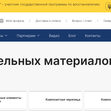
 – участник государственной программы по восстановлению
Мой профиль
Доставка и оплата
Вопрос / ответ
Галер
ты
Партнерам
Видео
Блог
Контакты
ельных материалов
ные элементы
Композитная черепица
Компо
и