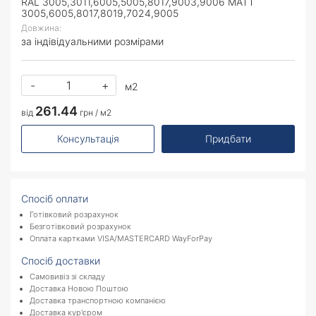
RAL 3005,3011,6005,5005,8017,9003,9006 MATT
3005,6005,8017,8019,7024,9005
Довжина:
за індівідуальними розмірами
-
+
м2
261.44
від
грн / м2
Консультація
Придбати
Спосіб оплати
Готівковий розрахунок
Безготівковий розрахунок
Оплата картками VISA/MASTERCARD WayForPay
Спосіб доставки
Самовивіз зі складу
Доставка Новою Поштою
Доставка транспортною компанією
Доставка кур'єром