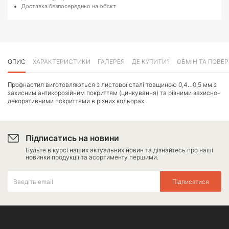
Доставка безпосередньо на об’єкт
ОПИС
ХАРАКТЕРИСТИКИ
ГАЛЕРЕЯ
ДЕ КУПИТИ?
ОБМІН ТА ПОВЕ
Профнастил виготовляються з листової сталі товщиною 0,4…0,5 мм з
захисним антикорозійним покриттям (цинкування) та різними захисно-
декоративними покриттями в різних кольорах.
Підписатись на новини
Будьте в курсі наших актуальних новин та дізнайтесь про наші
новинки продукції та асортименту першими.
Підписатися