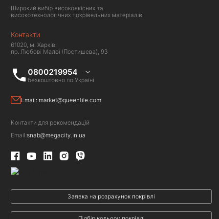
Широкий вибір високоякісних та
високотехнологічних покрівельних матеріалів
Контакти
61020, м. Харків,
пр. Любові Малої (Постишева), 93
0800219954
безкоштовно по Україні
Email:
market@queentile.com
Контакти для рекомендацій
Email:
snab@megacity.in.ua
Заявка на розрахунок покрівлі
Підбір кольору покрівлі