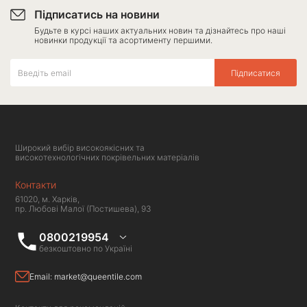
Підписатись на новини
Будьте в курсі наших актуальних новин та дізнайтесь про наші
новинки продукції та асортименту першими.
Підписатися
Широкий вибір високоякісних та
високотехнологічних покрівельних матеріалів
Контакти
61020, м. Харків,
пр. Любові Малої (Постишева), 93
0800219954
безкоштовно по Україні
Email:
market@queentile.com