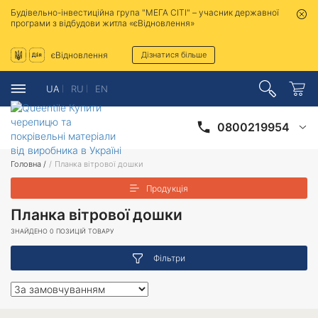
Будівельно-інвестиційна група "МЕГА СІТІ" – учасник державної
програми з відбудови житла «єВідновлення»
єВідновлення
Дізнатися більше
UA
RU
EN
0800219954
Головна
/
/
Планка вітрової дошки
Продукція
Планка вітрової дошки
ЗНАЙДЕНО 0 ПОЗИЦІЙ ТОВАРУ
Фільтри