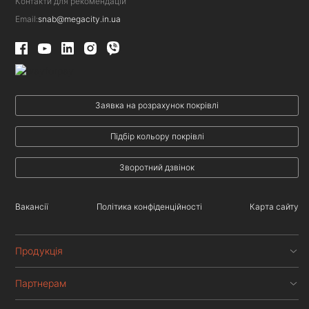
Контакти для рекомендацій
Email:
snab@megacity.in.ua
Заявка на розрахунок покрівлі
Підбір кольору покрівлі
Зворотний дзвінок
Вакансії
Політика конфіденційності
Карта сайту
Продукція
Партнерам