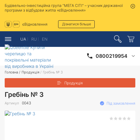
Будівельно-інвестиційна група "МЕГА СІТІ" – учасник державної
програми з відбудови житла «єВідновлення»
єВідновлення
Дізнатися більше
UA
RU
EN
0800219954
Головна
/
Продукція
/
Гребінь № 3
Продукція
Гребінь № 3
0043
Артикул
Під замовлення