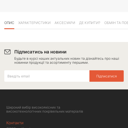
ОПИС
ХАРАКТЕРИСТИКИ
АКСЕСУАРИ
ДЕ КУПИТИ?
ОБМІН ТА ПО
Підписатись на новини
Будьте в курсі наших актуальних новин та дізнайтесь про наші
новинки продукції та асортименту першими.
Підписатися
Широкий вибір високоякісних та
високотехнологічних покрівельних матеріалів
Контакти