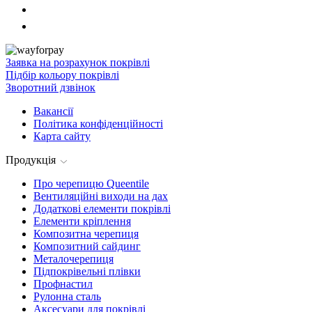
Заявка на розрахунок покрівлі
Підбір кольору покрівлі
Зворотний дзвінок
Вакансії
Політика конфіденційності
Карта сайту
Продукція
Про черепицю Queentile
Вентиляційні виходи на дах
Додаткові елементи покрівлі
Елементи кріплення
Композитна черепиця
Композитний сайдинг
Металочерепиця
Підпокрівельні плівки
Профнастил
Рулонна сталь
Аксесуари для покрівлі