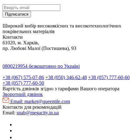
Підписатися
Широкий вибір високоякісних та високотехнологічних
покрівельних матеріалів
Контакти
61020, м. Харків,
пр. Любові Малої (Постишева), 93
0800219954
безкоштовно по Україні
+38 (067) 575-07-86
+38 (050) 346-62-48
+38 (057) 777-60-60
+38 (057) 777-60-50
Вартість дзвінків згідно з тарифами Вашого оператора
Зворотний дзвінок
Email:
market@queentile.com
Контакти для рекомендацій
Email:
snab@megacity.in.ua