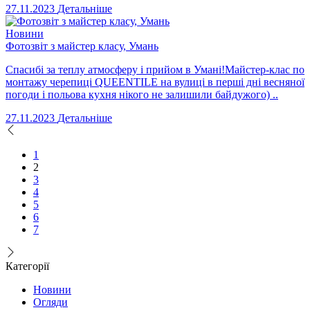
27.11.2023
Детальніше
Новини
Фотозвіт з майстер класу, Умань
Спасибі за теплу атмосферу і прийом в Умані!Майстер-клас по
монтажу черепиці QUEENTILE на вулиці в перші дні весняної
погоди і польова кухня нікого не залишили байдужого) ..
27.11.2023
Детальніше
1
2
3
4
5
6
7
Категорії
Новини
Огляди