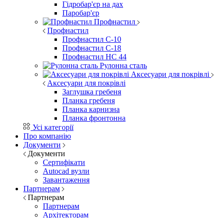
Гідробар'єр на дах
Паробар'єр
Профнастил
Профнастил
Профнастил С-10
Профнастил С-18
Профнастил НС 44
Рулонна сталь
Аксесуари для покрівлі
Аксесуари для покрівлі
Заглушка гребеня
Планка гребеня
Планка карнизна
Планка фронтонна
Усі категорії
Про компанію
Документи
Документи
Сертифікати
Autocad вузли
Завантаження
Партнерам
Партнерам
Партнерам
Архітекторам