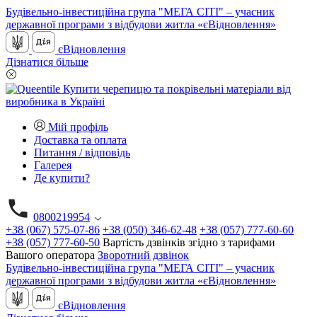
Будівельно-інвестиційна група "МЕГА СІТІ" – учасник
державної програми з відбудови житла «єВідновлення»
єВідновлення
Дізнатися більше
Мій профіль
Доставка та оплата
Питання / відповідь
Галерея
Де купити?
0800219954
+38 (067) 575-07-86
+38 (050) 346-62-48
+38 (057) 777-60-60
+38 (057) 777-60-50
Вартість дзвінків згідно з тарифами
Вашого оператора
Зворотний дзвінок
Будівельно-інвестиційна група "МЕГА СІТІ" – учасник
державної програми з відбудови житла «єВідновлення»
єВідновлення