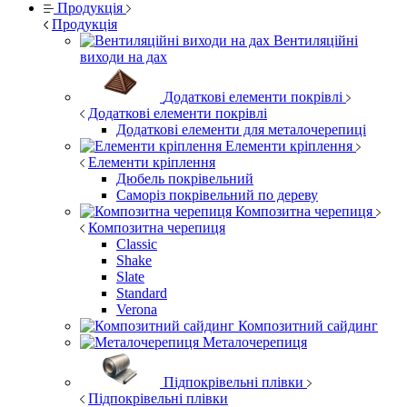
Продукція
Продукція
Вентиляційні
виходи на дах
Додаткові елементи покрівлі
Додаткові елементи покрівлі
Додаткові елементи для металочерепиці
Елементи кріплення
Елементи кріплення
Дюбель покрівельний
Саморіз покрівельний по дереву
Композитна черепиця
Композитна черепиця
Classic
Shake
Slate
Standard
Verona
Композитний сайдинг
Металочерепиця
Підпокрівельні плівки
Підпокрівельні плівки