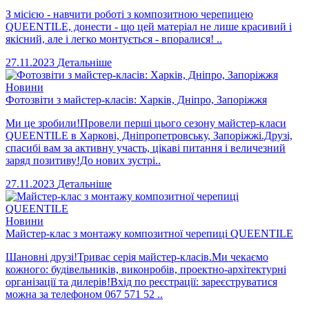
З місією - навчити роботі з композитною черепицею
QUEENTILE, донести - що цей матеріал не лише красивий і
якісний, але і легко монтується - впоралися! ..
27.11.2023
Детальніше
Новини
Фотозвіти з майстер-класів: Харків, Дніпро, Запоріжжя
Ми це зробили!Провели перші цього сезону майстер-класи
QUEENTILE в Харкові, Дніпропетровську, Запоріжжі.Друзі,
спасибі вам за активну участь, цікаві питання і величезний
заряд позитиву!До нових зустрі..
27.11.2023
Детальніше
Новини
Майстер-клас з монтажу композитної черепиці QUEENTILE
Шановні друзі!Триває серія майстер-класів.Ми чекаємо
кожного: будівельників, виконробів, проектно-архітектурні
організації та дилерів!Вхід по реєстрації: зареєструватися
можна за телефоном 067 571 52 ..