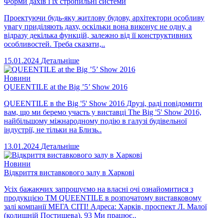
Форми дахів і їх стропильні системи
Проектуючи будь-яку житлову будову, архітектори особливу
увагу приділяють даху, оскільки вона виконує не одну, а
відразу декілька функцій, залежно від її конструктивних
особливостей. Треба сказати,..
15.01.2024
Детальніше
Новини
QUEENTILE at the Big ’5’ Show 2016
QUEENTILE в the Big '5' Show 2016 Друзі, раді повідомити
вам, що ми беремо участь у виставці The Big '5' Show 2016,
найбільшому міжнародному подію в галузі будівельної
індустрії, не тільки на Близь..
13.01.2024
Детальніше
Новини
Відкриття виставкового залу в Харкові
Усіх бажаючих запрошуємо на власні очі ознайомитися з
продукцією ТМ QUEENTILE в розпочатому виставковому
залі компанії МЕГА СІТІ! Адреса: Харків, проспект Л. Малої
(колишній Постишева), 93 Ми працює..